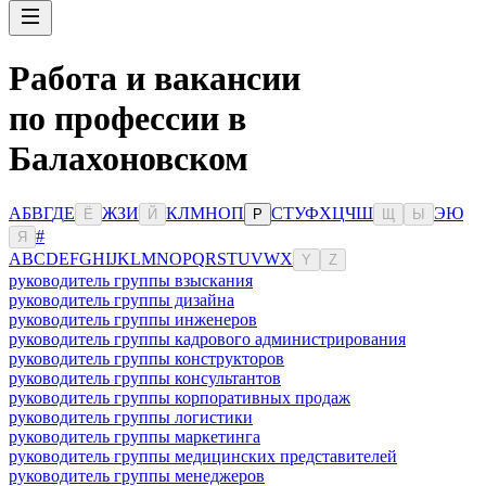
Работа и вакансии
по профессии в
Балахоновском
А
Б
В
Г
Д
Е
Ж
З
И
К
Л
М
Н
О
П
С
Т
У
Ф
Х
Ц
Ч
Ш
Э
Ю
Ё
Й
Р
Щ
Ы
#
Я
A
B
C
D
E
F
G
H
I
J
K
L
M
N
O
P
Q
R
S
T
U
V
W
X
Y
Z
руководитель группы взыскания
руководитель группы дизайна
руководитель группы инженеров
руководитель группы кадрового администрирования
руководитель группы конструкторов
руководитель группы консультантов
руководитель группы корпоративных продаж
руководитель группы логистики
руководитель группы маркетинга
руководитель группы медицинских представителей
руководитель группы менеджеров