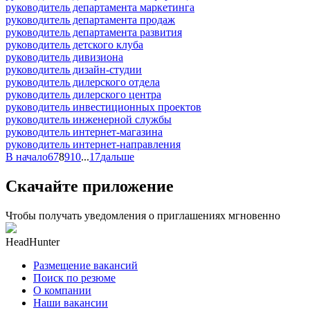
руководитель департамента маркетинга
руководитель департамента продаж
руководитель департамента развития
руководитель детского клуба
руководитель дивизиона
руководитель дизайн-студии
руководитель дилерского отдела
руководитель дилерского центра
руководитель инвестиционных проектов
руководитель инженерной службы
руководитель интернет-магазина
руководитель интернет-направления
В начало
6
7
8
9
10
...
17
дальше
Скачайте приложение
Чтобы получать уведомления о приглашениях мгновенно
HeadHunter
Размещение вакансий
Поиск по резюме
О компании
Наши вакансии