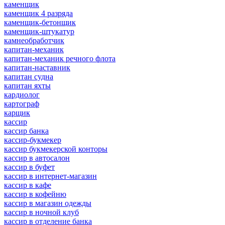
каменщик
каменщик 4 разряда
каменщик-бетонщик
каменщик-штукатур
камнеобработчик
капитан-механик
капитан-механик речного флота
капитан-наставник
капитан судна
капитан яхты
кардиолог
картограф
карщик
кассир
кассир банка
кассир-букмекер
кассир букмекерской конторы
кассир в автосалон
кассир в буфет
кассир в интернет-магазин
кассир в кафе
кассир в кофейню
кассир в магазин одежды
кассир в ночной клуб
кассир в отделение банка