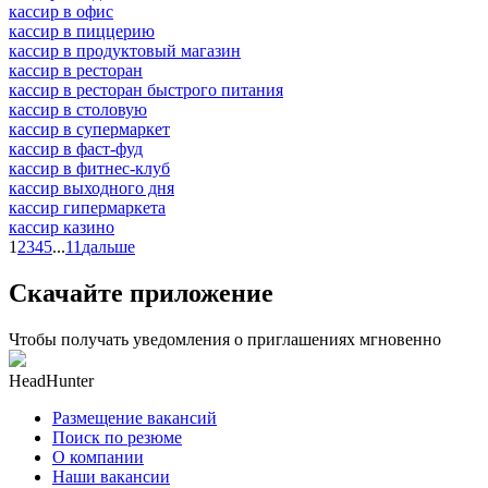
кассир в офис
кассир в пиццерию
кассир в продуктовый магазин
кассир в ресторан
кассир в ресторан быстрого питания
кассир в столовую
кассир в супермаркет
кассир в фаст-фуд
кассир в фитнес-клуб
кассир выходного дня
кассир гипермаркета
кассир казино
1
2
3
4
5
...
11
дальше
Скачайте приложение
Чтобы получать уведомления о приглашениях мгновенно
HeadHunter
Размещение вакансий
Поиск по резюме
О компании
Наши вакансии