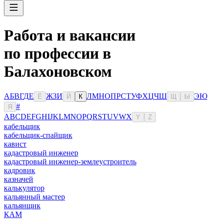
Работа и вакансии
по профессии в
Балахоновском
А
Б
В
Г
Д
Е
Ж
З
И
Л
М
Н
О
П
Р
С
Т
У
Ф
Х
Ц
Ч
Ш
Э
Ю
Ё
Й
К
Щ
Ы
#
Я
A
B
C
D
E
F
G
H
I
J
K
L
M
N
O
P
Q
R
S
T
U
V
W
X
Y
Z
кабельщик
кабельщик-спайщик
кавист
кадастровый инженер
кадастровый инженер-землеустроитель
кадровик
казначей
калькулятор
кальянный мастер
кальянщик
КАМ