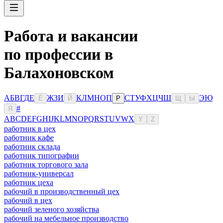
Работа и вакансии
по профессии в
Балахоновском
А
Б
В
Г
Д
Е
Ж
З
И
К
Л
М
Н
О
П
С
Т
У
Ф
Х
Ц
Ч
Ш
Э
Ю
Ё
Й
Р
Щ
Ы
#
Я
A
B
C
D
E
F
G
H
I
J
K
L
M
N
O
P
Q
R
S
T
U
V
W
X
Y
Z
работник в цех
работник кафе
работник склада
работник типографии
работник торгового зала
работник-универсал
работник цеха
рабочий в производственный цех
рабочий в цех
рабочий зеленого хозяйства
рабочий на мебельное производство