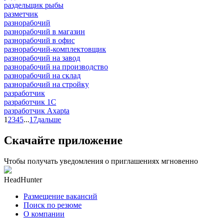
раздельщик рыбы
разметчик
разнорабочий
разнорабочий в магазин
разнорабочий в офис
разнорабочий-комплектовщик
разнорабочий на завод
разнорабочий на производство
разнорабочий на склад
разнорабочий на стройку
разработчик
разработчик 1C
разработчик Axapta
1
2
3
4
5
...
17
дальше
Скачайте приложение
Чтобы получать уведомления о приглашениях мгновенно
HeadHunter
Размещение вакансий
Поиск по резюме
О компании