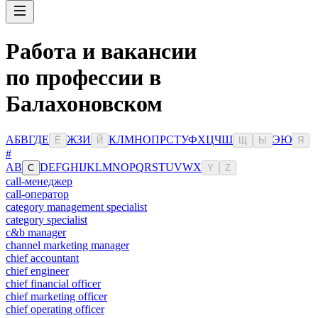
Работа и вакансии
по профессии в
Балахоновском
А
Б
В
Г
Д
Е
Ж
З
И
К
Л
М
Н
О
П
Р
С
Т
У
Ф
Х
Ц
Ч
Ш
Э
Ю
Ё
Й
Щ
Ы
Я
#
A
B
D
E
F
G
H
I
J
K
L
M
N
O
P
Q
R
S
T
U
V
W
X
C
Y
Z
call-менеджер
call-оператор
category management specialist
category specialist
c&b manager
channel marketing manager
chief accountant
chief engineer
chief financial officer
chief marketing officer
chief operating officer