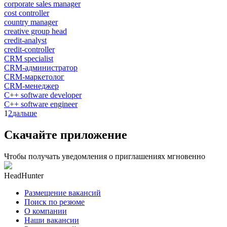
corporate sales manager
cost controller
country manager
creative group head
credit-analyst
credit-controller
CRM specialist
CRM-администратор
CRM-маркетолог
CRM-менеджер
C++ software developer
C++ software engineer
1
2
дальше
Скачайте приложение
Чтобы получать уведомления о приглашениях мгновенно
HeadHunter
Размещение вакансий
Поиск по резюме
О компании
Наши вакансии