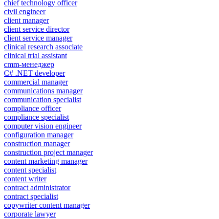
chief technology officer
civil engineer
client manager
client service director
client service manager
clinical research associate
clinical trial assistant
cmm-менеджер
C# .NET developer
commercial manager
communications manager
communication specialist
compliance officer
compliance specialist
computer vision engineer
configuration manager
construction manager
construction project manager
content marketing manager
content specialist
content writer
contract administrator
contract specialist
copywriter content manager
corporate lawyer