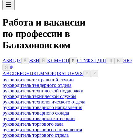
Работа и вакансии
по профессии в
Балахоновском
А
Б
В
Г
Д
Е
Ж
З
И
К
Л
М
Н
О
П
С
Т
У
Ф
Х
Ц
Ч
Ш
Э
Ю
Ё
Й
Р
Щ
Ы
#
Я
A
B
C
D
E
F
G
H
I
J
K
L
M
N
O
P
Q
R
S
T
U
V
W
X
Y
Z
руководитель театральной студии
руководитель тендерного отдела
руководитель технической поддержки
руководитель технической службы
руководитель технологического отдела
руководитель товарного направления
руководитель товарного склада
руководитель товарной категории
руководитель торгового зала
руководитель торгового направления
руководитель торгового отдела