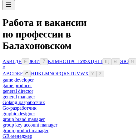
Работа и вакансии
по профессии в
Балахоновском
А
Б
В
Г
Д
Е
Ж
З
И
К
Л
М
Н
О
П
Р
С
Т
У
Ф
Х
Ц
Ч
Ш
Э
Ю
Ё
Й
Щ
Ы
Я
#
A
B
C
D
E
F
H
I
J
K
L
M
N
O
P
Q
R
S
T
U
V
W
X
G
Y
Z
game developer
game producer
general director
general manager
Golang-разработчик
Go-разработчик
graphic designer
group brand manager
group key account manager
group product manager
GR-менеджер