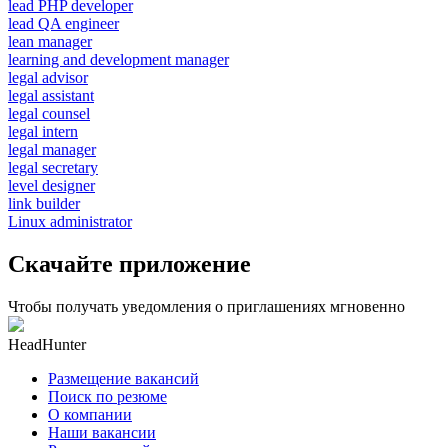
lead PHP developer
lead QA engineer
lean manager
learning and development manager
legal advisor
legal assistant
legal counsel
legal intern
legal manager
legal secretary
level designer
link builder
Linux administrator
Скачайте приложение
Чтобы получать уведомления о приглашениях мгновенно
HeadHunter
Размещение вакансий
Поиск по резюме
О компании
Наши вакансии