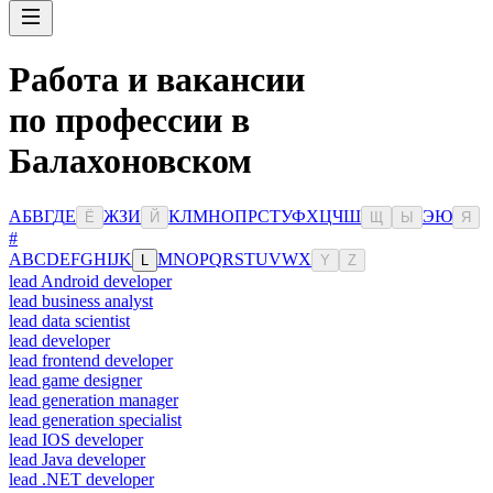
Работа и вакансии
по профессии в
Балахоновском
А
Б
В
Г
Д
Е
Ж
З
И
К
Л
М
Н
О
П
Р
С
Т
У
Ф
Х
Ц
Ч
Ш
Э
Ю
Ё
Й
Щ
Ы
Я
#
A
B
C
D
E
F
G
H
I
J
K
M
N
O
P
Q
R
S
T
U
V
W
X
L
Y
Z
lead Android developer
lead business analyst
lead data scientist
lead developer
lead frontend developer
lead game designer
lead generation manager
lead generation specialist
lead IOS developer
lead Java developer
lead .NET developer