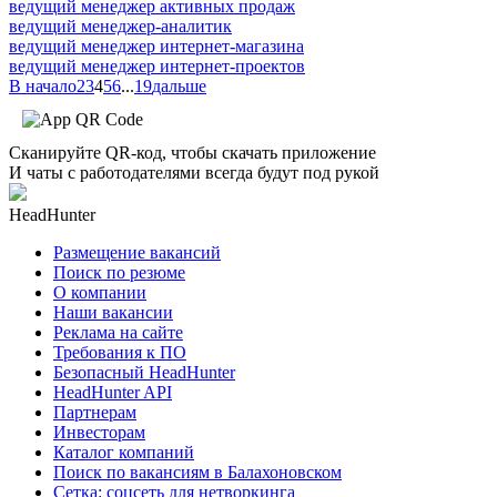
ведущий менеджер активных продаж
ведущий менеджер-аналитик
ведущий менеджер интернет-магазина
ведущий менеджер интернет-проектов
В начало
2
3
4
5
6
...
19
дальше
Сканируйте QR-код, чтобы скачать приложение
И чаты с работодателями всегда будут под рукой
HeadHunter
Размещение вакансий
Поиск по резюме
О компании
Наши вакансии
Реклама на сайте
Требования к ПО
Безопасный HeadHunter
HeadHunter API
Партнерам
Инвесторам
Каталог компаний
Поиск по вакансиям в Балахоновском
Сетка: соцсеть для нетворкинга