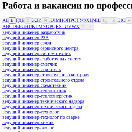
Работа и вакансии по профес
А
Б
Г
Д
Е
Ж
З
И
К
Л
М
Н
О
П
Р
С
Т
У
Ф
Х
Ц
Ч
Ш
Э
Ю
В
Ё
Й
Щ
Ы
Я
A
B
C
D
E
F
G
H
I
J
K
L
M
N
O
P
Q
R
S
T
U
V
W
X
Y
Z
ведущий инженер-разработчик
ведущий инженер РЗА
ведущий инженер связи
ведущий инженер сервисного центра
ведущий инженер-системотехник
ведущий инженер слаботочных систем
ведущий инженер-сметчик
ведущий инженер-строитель
ведущий инженер строительного контроля
ведущий инженер строительного отдела
ведущий инженер-схемотехник
ведущий инженер-теплотехник
ведущий инженер-теплоэнергетик
ведущий инженер технического надзора
ведущий инженер технического отдела
ведущий инженер-технолог
ведущий инженер-технолог по сварке
ведущий инженер-химик
ведущий инженер-эколог