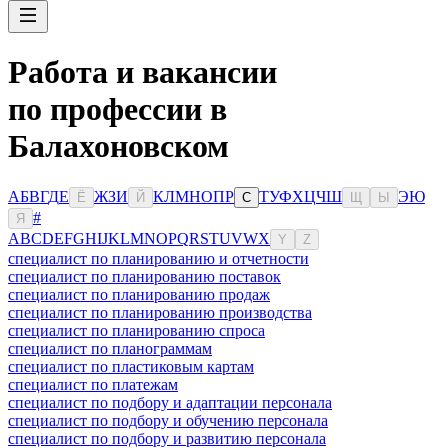
Работа и вакансии
по профессии в
Балахоновском
А
Б
В
Г
Д
Е
Ж
З
И
К
Л
М
Н
О
П
Р
Т
У
Ф
Х
Ц
Ч
Ш
Э
Ю
Ё
Й
С
Щ
Ы
#
Я
A
B
C
D
E
F
G
H
I
J
K
L
M
N
O
P
Q
R
S
T
U
V
W
X
Y
Z
специалист по планированию и отчетности
специалист по планированию поставок
специалист по планированию продаж
специалист по планированию производства
специалист по планированию спроса
специалист по планограммам
специалист по пластиковым картам
специалист по платежам
специалист по подбору и адаптации персонала
специалист по подбору и обучению персонала
специалист по подбору и развитию персонала