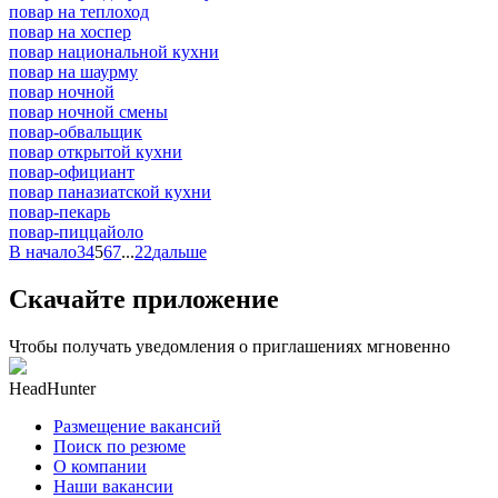
повар на теплоход
повар на хоспер
повар национальной кухни
повар на шаурму
повар ночной
повар ночной смены
повар-обвальщик
повар открытой кухни
повар-официант
повар паназиатской кухни
повар-пекарь
повар-пиццайоло
В начало
3
4
5
6
7
...
22
дальше
Скачайте приложение
Чтобы получать уведомления о приглашениях мгновенно
HeadHunter
Размещение вакансий
Поиск по резюме
О компании
Наши вакансии