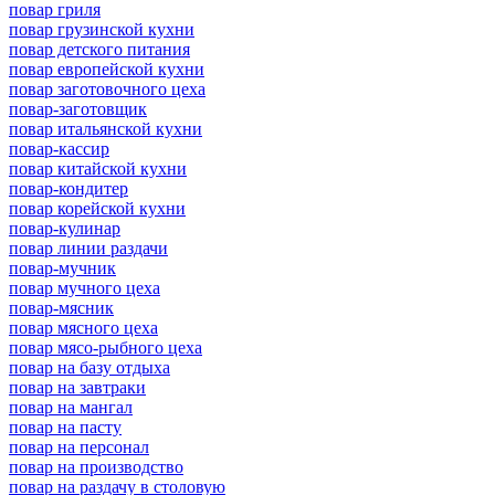
повар гриля
повар грузинской кухни
повар детского питания
повар европейской кухни
повар заготовочного цеха
повар-заготовщик
повар итальянской кухни
повар-кассир
повар китайской кухни
повар-кондитер
повар корейской кухни
повар-кулинар
повар линии раздачи
повар-мучник
повар мучного цеха
повар-мясник
повар мясного цеха
повар мясо-рыбного цеха
повар на базу отдыха
повар на завтраки
повар на мангал
повар на пасту
повар на персонал
повар на производство
повар на раздачу в столовую