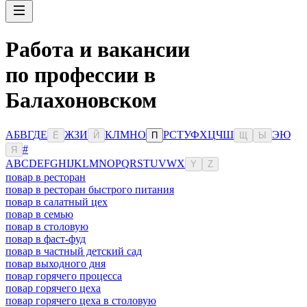
Работа и вакансии
по профессии в
Балахоновском
А
Б
В
Г
Д
Е
Ж
З
И
К
Л
М
Н
О
Р
С
Т
У
Ф
Х
Ц
Ч
Ш
Э
Ю
Ё
Й
П
Щ
Ы
#
Я
A
B
C
D
E
F
G
H
I
J
K
L
M
N
O
P
Q
R
S
T
U
V
W
X
Y
Z
повар в ресторан
повар в ресторан быстрого питания
повар в салатный цех
повар в семью
повар в столовую
повар в фаст-фуд
повар в частный детский сад
повар выходного дня
повар горячего процесса
повар горячего цеха
повар горячего цеха в столовую