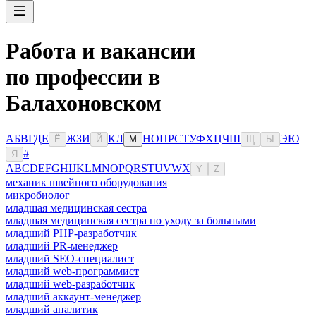
Работа и вакансии
по профессии в
Балахоновском
А
Б
В
Г
Д
Е
Ж
З
И
К
Л
Н
О
П
Р
С
Т
У
Ф
Х
Ц
Ч
Ш
Э
Ю
Ё
Й
М
Щ
Ы
#
Я
A
B
C
D
E
F
G
H
I
J
K
L
M
N
O
P
Q
R
S
T
U
V
W
X
Y
Z
механик швейного оборудования
микробиолог
младшая медицинская сестра
младшая медицинская сестра по уходу за больными
младший PHP-разработчик
младший PR-менеджер
младший SEO-специалист
младший web-программист
младший web-разработчик
младший аккаунт-менеджер
младший аналитик