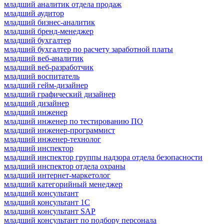
младший аналитик отдела продаж
младший аудитор
младший бизнес-аналитик
младший бренд-менеджер
младший бухгалтер
младший бухгалтер по расчету заработной платы
младший веб-аналитик
младший веб-разработчик
младший воспитатель
младший гейм-дизайнер
младший графический дизайнер
младший дизайнер
младший инженер
младший инженер по тестированию ПО
младший инженер-программист
младший инженер-технолог
младший инспектор
младший инспектор группы надзора отдела безопасности
младший инспектор отдела охраны
младший интернет-маркетолог
младший категорийный менеджер
младший консультант
младший консультант 1С
младший консультант SAP
младший консультант по подбору персонала