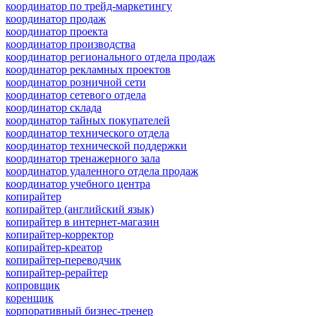
координатор по трейд-маркетингу
координатор продаж
координатор проекта
координатор производства
координатор регионального отдела продаж
координатор рекламных проектов
координатор розничной сети
координатор сетевого отдела
координатор склада
координатор тайных покупателей
координатор технического отдела
координатор технической поддержки
координатор тренажерного зала
координатор удаленного отдела продаж
координатор учебного центра
копирайтер
копирайтер (английский язык)
копирайтер в интернет-магазин
копирайтер-корректор
копирайтер-креатор
копирайтер-переводчик
копирайтер-рерайтер
копровщик
коренщик
корпоративный бизнес-тренер