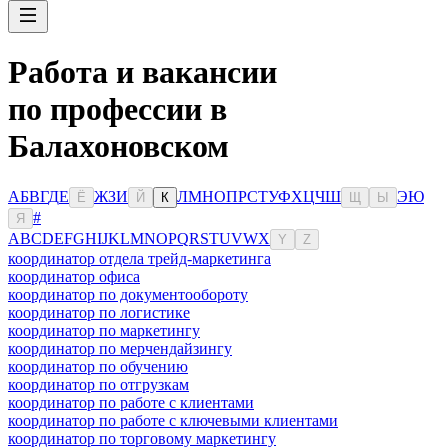
Работа и вакансии
по профессии в
Балахоновском
А
Б
В
Г
Д
Е
Ж
З
И
Л
М
Н
О
П
Р
С
Т
У
Ф
Х
Ц
Ч
Ш
Э
Ю
Ё
Й
К
Щ
Ы
#
Я
A
B
C
D
E
F
G
H
I
J
K
L
M
N
O
P
Q
R
S
T
U
V
W
X
Y
Z
координатор отдела трейд-маркетинга
координатор офиса
координатор по документообороту
координатор по логистике
координатор по маркетингу
координатор по мерчендайзингу
координатор по обучению
координатор по отгрузкам
координатор по работе с клиентами
координатор по работе с ключевыми клиентами
координатор по торговому маркетингу