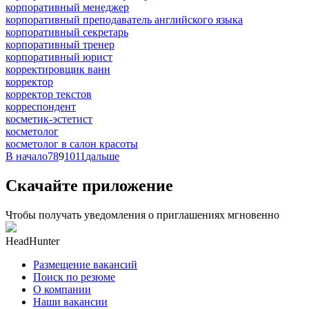
корпоративный менеджер
корпоративный преподаватель английского языка
корпоративный секретарь
корпоративный тренер
корпоративный юрист
корректировщик ванн
корректор
корректор текстов
корреспондент
косметик-эстетист
косметолог
косметолог в салон красоты
В начало
7
8
9
10
11
дальше
Скачайте приложение
Чтобы получать уведомления о приглашениях мгновенно
HeadHunter
Размещение вакансий
Поиск по резюме
О компании
Наши вакансии