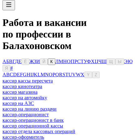
Работа и вакансии
по профессии в
Балахоновском
А
Б
В
Г
Д
Е
Ж
З
И
Л
М
Н
О
П
Р
С
Т
У
Ф
Х
Ц
Ч
Ш
Э
Ю
Ё
Й
К
Щ
Ы
#
Я
A
B
C
D
E
F
G
H
I
J
K
L
M
N
O
P
Q
R
S
T
U
V
W
X
Y
Z
кассир кассы пересчета
кассир кинотеатра
кассир магазина
кассир на автомойку
кассир на АЗС
кассир на линию раздачи
кассир-операционист
кассир-операционист в банк
кассир операционной кассы
кассир отдела кассовых операций
кассир-оформитель