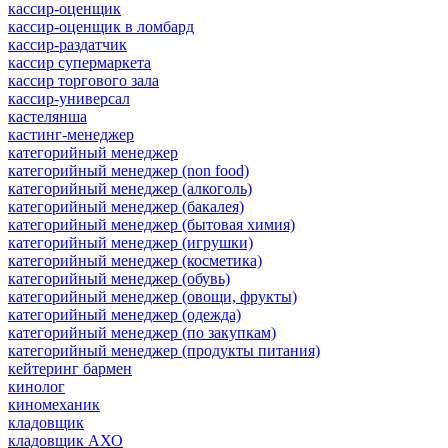
кассир-оценщик
кассир-оценщик в ломбард
кассир-раздатчик
кассир супермаркета
кассир торгового зала
кассир-универсал
кастелянша
кастинг-менеджер
категорийный менеджер
категорийный менеджер (non food)
категорийный менеджер (алкоголь)
категорийный менеджер (бакалея)
категорийный менеджер (бытовая химия)
категорийный менеджер (игрушки)
категорийный менеджер (косметика)
категорийный менеджер (обувь)
категорийный менеджер (овощи, фрукты)
категорийный менеджер (одежда)
категорийный менеджер (по закупкам)
категорийный менеджер (продукты питания)
кейтеринг бармен
кинолог
киномеханик
кладовщик
кладовщик АХО