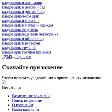
кладовщик в автосалон
кладовщик в детский сад
кладовщик в детский сад
кладовщик-весовщик
кладовщик в магазин
кладовщик в магазин одежды
кладовщик-водитель
кладовщик-водитель погрузчика
кладовщик в офис-склад
кладовщик в ресторан
кладовщик-грузчик
кладовщик группы приемки
1
2
3
4
5
...
11
дальше
Скачайте приложение
Чтобы получать уведомления о приглашениях мгновенно
HeadHunter
Размещение вакансий
Поиск по резюме
О компании
Наши вакансии