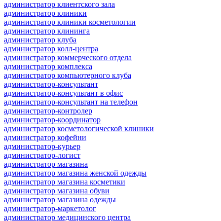
администратор клиентского зала
администратор клиники
администратор клиники косметологии
администратор клининга
администратор клуба
администратор колл-центра
администратор коммерческого отдела
администратор комплекса
администратор компьютерного клуба
администратор-консультант
администратор-консультант в офис
администратор-консультант на телефон
администратор-контролер
администратор-координатор
администратор косметологической клиники
администратор кофейни
администратор-курьер
администратор-логист
администратор магазина
администратор магазина женской одежды
администратор магазина косметики
администратор магазина обуви
администратор магазина одежды
администратор-маркетолог
администратор медицинского центра