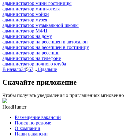
администратор мини-гостиницы
администратор мини-отеля
администратор мойки
администратор музея
администратор музыкальной школы
администратор МФЦ
администратор на дому
администратор на ресепшен в автосалон
администратор на ресепшен в гостиницу
администратор на ресепшн
администратор на телефоне
администратор ночного клуба
В начало
3
4
5
6
7
...
13
дальше
Скачайте приложение
Чтобы получать уведомления о приглашениях мгновенно
HeadHunter
Размещение вакансий
Поиск по резюме
О компании
Наши вакансии