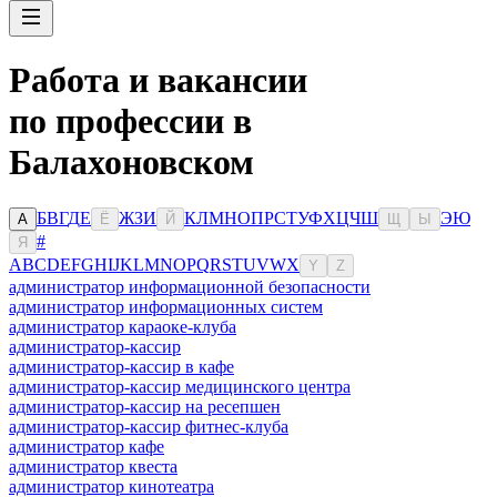
Работа и вакансии
по профессии в
Балахоновском
Б
В
Г
Д
Е
Ж
З
И
К
Л
М
Н
О
П
Р
С
Т
У
Ф
Х
Ц
Ч
Ш
Э
Ю
А
Ё
Й
Щ
Ы
#
Я
A
B
C
D
E
F
G
H
I
J
K
L
M
N
O
P
Q
R
S
T
U
V
W
X
Y
Z
администратор информационной безопасности
администратор информационных систем
администратор караоке-клуба
администратор-кассир
администратор-кассир в кафе
администратор-кассир медицинского центра
администратор-кассир на ресепшен
администратор-кассир фитнес-клуба
администратор кафе
администратор квеста
администратор кинотеатра