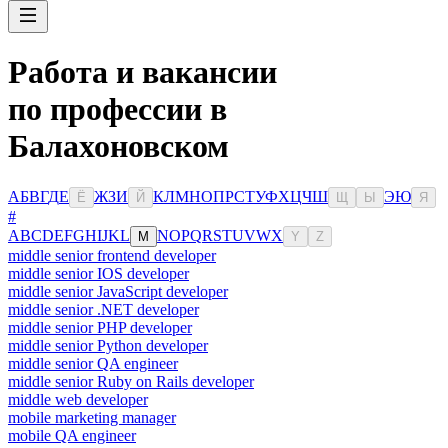
Работа и вакансии
по профессии в
Балахоновском
А
Б
В
Г
Д
Е
Ж
З
И
К
Л
М
Н
О
П
Р
С
Т
У
Ф
Х
Ц
Ч
Ш
Э
Ю
Ё
Й
Щ
Ы
Я
#
A
B
C
D
E
F
G
H
I
J
K
L
N
O
P
Q
R
S
T
U
V
W
X
M
Y
Z
middle senior frontend developer
middle senior IOS developer
middle senior JavaScript developer
middle senior .NET developer
middle senior PHP developer
middle senior Python developer
middle senior QA engineer
middle senior Ruby on Rails developer
middle web developer
mobile marketing manager
mobile QA engineer