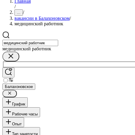
Главная
/
/
...
вакансии в Балахоновском
/
медицинский работник
медицинский работник
Балахоновское
График
Рабочие часы
Опыт
Тип занятости