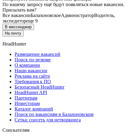
По вашему запросу ещё будут появляться новые вакансии.
Присылать вам?
Все вакансии
Балахоновское
Администратор
Водитель,
экспедитор
еще 9
В мессенджер
На почту
HeadHunter
Размещение вакансий
Поиск по резюме
О компании
Наши вакансии
Реклама на сайте
Требования к ПО
Безопасный HeadHunter
HeadHunter API
Партнерам
Инвесторам
Каталог компаний
Поиск по вакансиям в Балахоновском
Сетка: соцсеть для нетворкинга
Соискателям