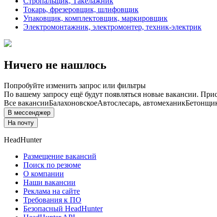
Стропальщик, Такелажник
Токарь, фрезеровщик, шлифовщик
Упаковщик, комплектовщик, маркировщик
Электромонтажник, электромонтер, техник-электрик
Ничего не нашлось
Попробуйте изменить запрос или фильтры
По вашему запросу ещё будут появляться новые вакансии. При
Все вакансии
Балахоновское
Автослесарь, автомеханик
Бетонщик
В мессенджер
На почту
HeadHunter
Размещение вакансий
Поиск по резюме
О компании
Наши вакансии
Реклама на сайте
Требования к ПО
Безопасный HeadHunter