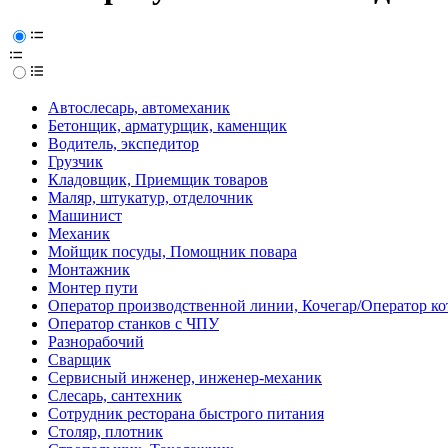
Автослесарь, автомеханик
Бетонщик, арматурщик, каменщик
Водитель, экспедитор
Грузчик
Кладовщик, Приемщик товаров
Маляр, штукатур, отделочник
Машинист
Механик
Мойщик посуды, Помощник повара
Монтажник
Монтер пути
Оператор производственной линии, Кочегар/Оператор ко
Оператор станков с ЧПУ
Разнорабочий
Сварщик
Сервисный инженер, инженер-механик
Слесарь, сантехник
Сотрудник ресторана быстрого питания
Столяр, плотник