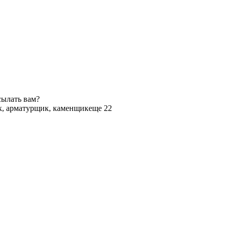
сылать вам?
, арматурщик, каменщик
еще 22