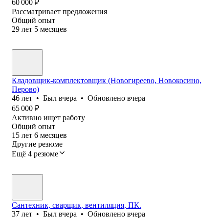
60 000
₽
Рассматривает предложения
Общий опыт
29
лет
5
месяцев
Кладовщик-комплектовщик (Новогиреево, Новокосино,
Перово)
46
лет
•
Был
вчера
•
Обновлено
вчера
65 000
₽
Активно ищет работу
Общий опыт
15
лет
6
месяцев
Другие резюме
Ещё 4 резюме
Сантехник, сварщик, вентиляция, ПК.
37
лет
•
Был
вчера
•
Обновлено
вчера