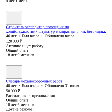
5
лет
1
месяц
Строитель,экспедитор.помощник по
хозяйству,плотник,штукатур-маляр,отделочни, бетонщикк
46
лет
•
Был
вчера
•
Обновлено
вчера
120 000
₽
Активно ищет работу
Общий опыт
18
лет
9
месяцев
Слесарь механосборочных работ
40
лет
•
Был
вчера
•
Обновлено
31 июля
50 000
₽
Рассматривает предложения
Общий опыт
18
лет
6
месяцев
Другие резюме