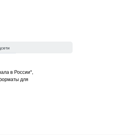
цсети
ала в России*,
 форматы для