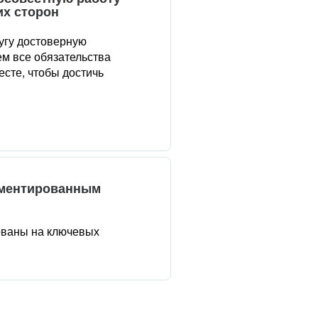
их сторон
угу достоверную
м все обязательства
сте, чтобы достичь
аментированным
ованы на ключевых