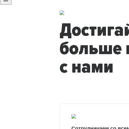
Достига
больше 
с нами
Сотрудничаем со все