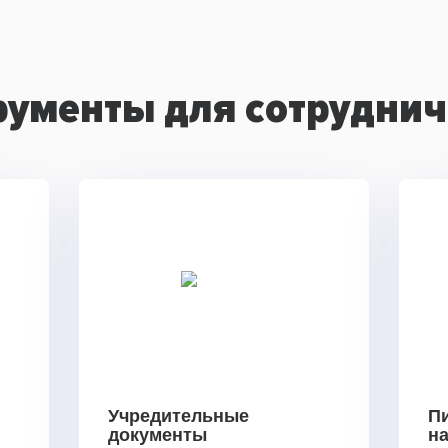
рументы для сотруднич
Учредительные
П
документы
н