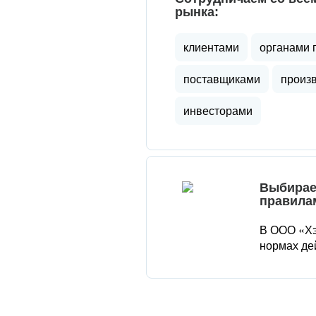
рынка:
клиентами
органами 
поставщиками
произ
инвесторами
Выбирае
правила
В ООО «Хэ
нормах де