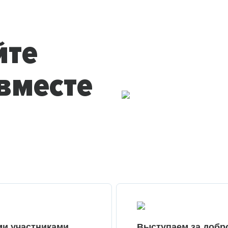
йте
вместе
ми участниками
Выступаем за добр