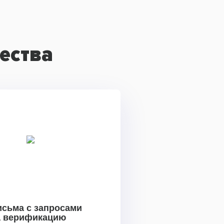
ества
исьма с запросами
а верификацию