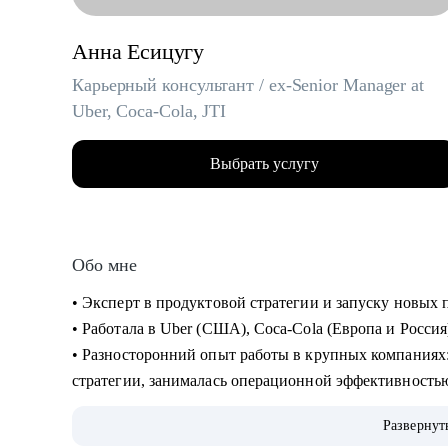
Анна Есицугу
Карьерный консультант / ex-Senior Manager at
Uber, Coca-Cola, JTI
Выбрать услугу
Обо мне
• Эксперт в продуктовой стратегии и запуску новы
• Работала в Uber (США), Coca-Cola (Европа и Россия
• Разносторонний опыт работы в крупных компаниях: запускала новые продукты, составляла
стратегии, занималась операционной эффективность
• Лидировала запуск quick commerce продукта в США «Uber Eats Market», а также создала сеть
Развернут
дарксторов для линии косметики Дженнифер Энистон