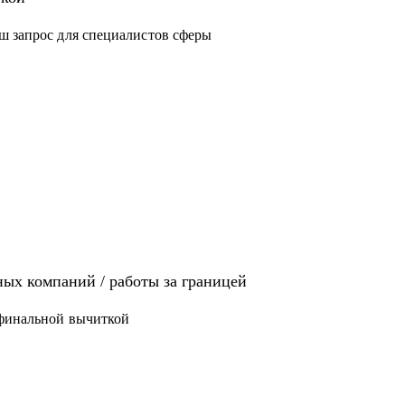
ш запрос для специалистов сферы
иях: Analytics, Strategy & Ops, Go-To-Market,
щет там работу
 / ЕВ1-А
ых компаний / работы за границей
 финальной вычиткой