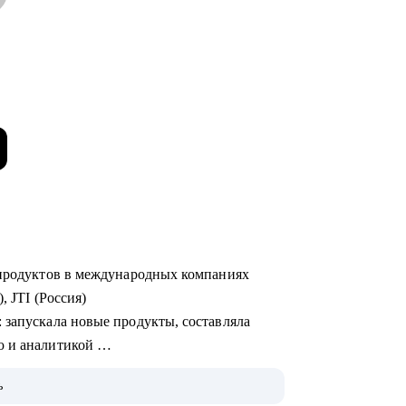
х продуктов в международных компаниях
), JTI (Россия)
ю и аналитикой
ь
 на Uber Eats