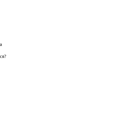
а
ся?