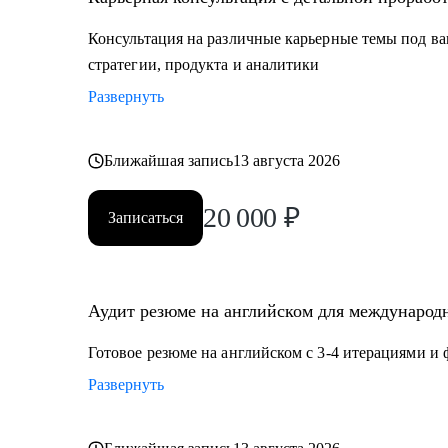
Кому могу помочь:
Консультация на различные карьерные темы под ва
Мои консультации подойдут тем, кто:
стратегии, продукта и аналитики
• Хочет найти работу в IT, FMCG, e-commerce на позиц
Развернуть
Product Management, Project Management
• Планирует переехать в Европу или США или уже и
• Думает об иммиграции в США по визе талантов О1
Ближайшая запись
13 августа 2026
• Хочет поступить в топовые бизнес школы в Европе
20 000
₽
Записаться
Аудит резюме на английском для международн
Готовое резюме на английском с 3-4 итерациями и
Развернуть