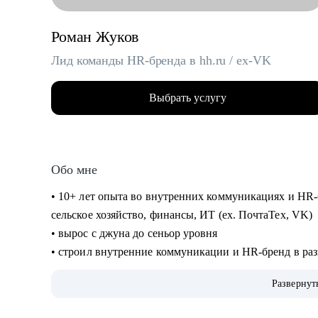
Роман Жуков
Лид команды HR-бренда в hh.ru / ex-VK
Выбрать услугу
Обо мне
• 10+ лет опыта во внутренних коммуникациях и HR-
сельское хозяйство, финансы, ИТ (ех. ПочтаТех, VK)
• вырос с джуна до сеньор уровня
• строил внутренние коммуникации и HR-бренд в разн
EVP, и новые концепции бренда работодателя
Развернут
• организовывал различные мероприятия от 10 до 10
участников