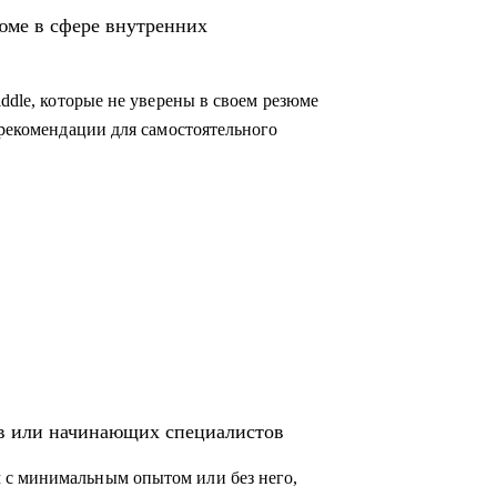
во внутриком, HR-бренд и корпоративный
юме в сфере внутренних
коммуникации, HR-бренд, event-менеджер
iddle, которые не уверены в своем резюме
 рекомендации для самостоятельного
ов или начинающих специалистов
 с минимальным опытом или без него,