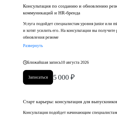
• тем, кто хочет сменить карьерный трек и перейти 
Консультация по созданию и обновлению рез
ивент
коммуникаций и HR-бренда
• специалистам уровня Junior и Middle: внутренние 
Услуга подойдет специалистам уровня junior или m
и хотят усилить его. На консультации вы получите
обновления резюме
Развернуть
Ближайшая запись
10 августа 2026
5 000
₽
Записаться
Старт карьеры: консультация для выпускник
Консультация подойдет начинающим специалистам