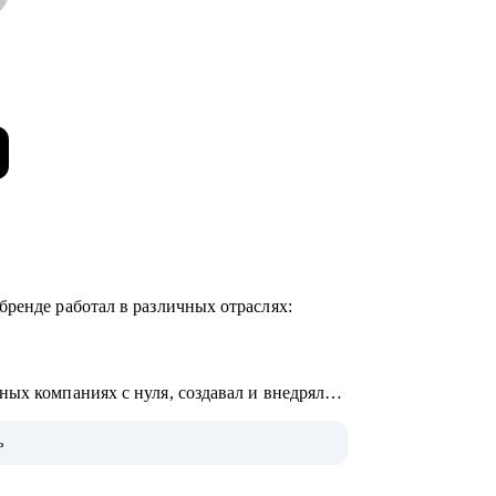
бренде работал в различных отраслях:
ых компаниях с нуля, создавал и внедрял
ь
00 человек для внешних и внутренних