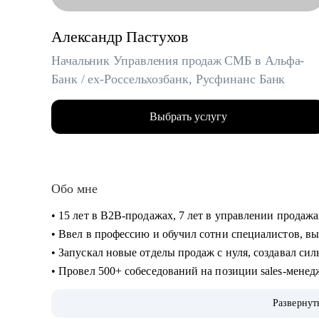
Александр Пастухов
Начальник Управления продаж СМБ в Альфа-
Банк / ex-Россельхозбанк, Русфинанс Банк
Выбрать услугу
Обо мне
• 15 лет в B2B-продажах, 7 лет в управлении прода
• Ввел в профессию и обучил сотни специалистов, в
• Запускал новые отделы продаж с нуля, создавал с
• Провел 500+ собеседований на позиции sales-мене
• 2000+ проведенных собеседований
Развернут
• 500+ продающих резюме и сопроводительных писе