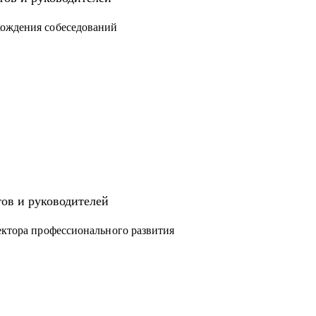
хождения собеседований
арьерный уровень? Давайте работать!
тов и руководителей
ектора профессионального развития