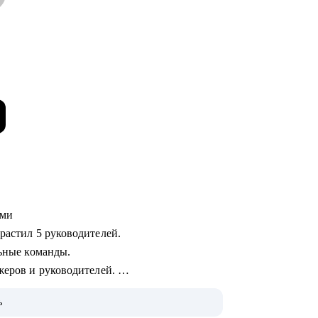
жами
ырастил 5 руководителей.
ильные команды.
джеров и руководителей.
ь
м