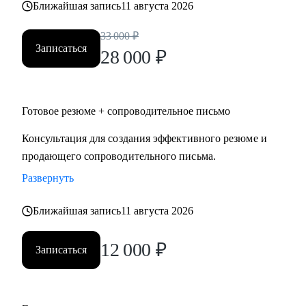
Ближайшая запись
11 августа 2026
• строительство, промышленность, производство
нефтегазовая отрасль;
33 000
₽
• закупки, cнабжение, логистика, ВЭД;
Записаться
28 000
₽
• продажи, HoReCa;
• административное управление;
• HR, психология, образование.
Готовое резюме + сопроводительное письмо
Консультация для создания эффективного резюме и
продающего сопроводительного письма.
Развернуть
Ближайшая запись
11 августа 2026
12 000
₽
Записаться