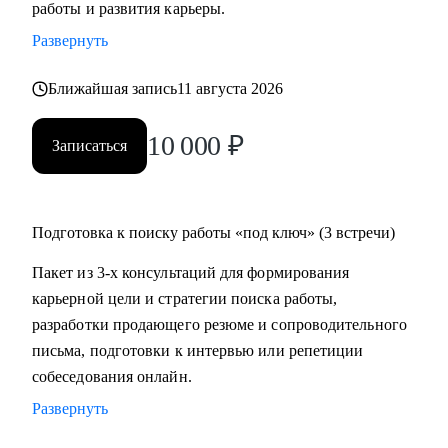
работы и развития карьеры.
время на ее поиск, увеличить поток предложений, выйти
Развернуть
на новый уровень дохода.
• Составить пошаговый план для достижения любой
Ближайшая запись
11 августа 2026
Вашей карьерной цели.
• Провести аудит и составить убедительное резюме, чтобы
10 000
₽
Записаться
в Вас увидели серьезно настроенного и сильного
кандидата.
• За одну консультацию исправить ошибки и устранить
барьеры на пути к работе мечты.
Подготовка к поиску работы «под ключ» (3 встречи)
• Уверенно презентовать свой опыт, показать свое
Пакет из 3-х консультаций для формирования
преимущество перед другими кандидатами.
карьерной цели и стратегии поиска работы,
• Решить любую карьерную задачу (смена профессии,
разработки продающего резюме и сопроводительного
грейда, перерывы в работе, выход из декрета, возраст 45+ и
письма, подготовки к интервью или репетиции
др.)
собеседования онлайн.
Развернуть
Кому могу помочь:
Топ-менеджерам, руководителям и экспертам из отраслей: