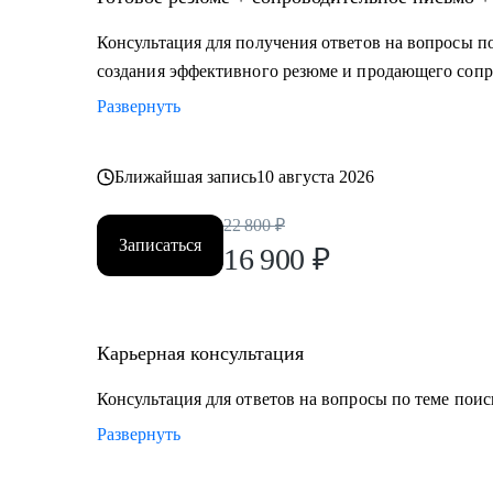
логичную линию, которая закроет вопросы нанимаю
• Карьерный переход или выход на новый уровень до
Консультация для получения ответов на вопросы по
шагами.
создания эффективного резюме и продающего сопр
• Готовитесь к важному интервью - отработаем отве
Развернуть
• Хотите понять рынок и своё место в нем - разбере
• Хотите начать управлять своей карьерой, а не пасси
начать ;)
Ближайшая запись
10 августа 2026
22 800
₽
Делаю качественный продукт за счет индивидуально
Записаться
16 900
₽
запрос клиента, глубокой экспертизы и использовани
инструментов.
Карьерная консультация
Консультация для ответов на вопросы по теме поис
Развернуть