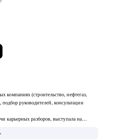
ных компаниях (строительство, нефтегаз,
 подбор руководителей, консультации
сячи карьерных разборов, выступала на
человек, публиковалась в hh.ru, РБК-Про,
ь