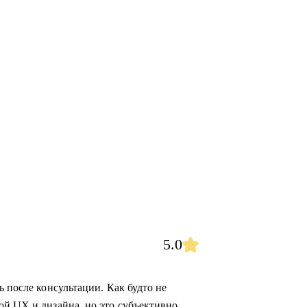
5.0
ь после консультации. Как будто не
ой UX и дизайна, но это субъективно,