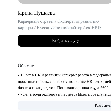
Ирина Пущаева
Карьерный стратег / Эксперт по развитию
карьеры / Executive резюмерайтер / ex-HRD
Выбрать услугу
Обо мне
• 15 лет в HR и развитии карьеры: работа в федераль
промышленность, финтех), управление HR-функцией,
бизнеса и кандидатов. Понимание рынка труда 360°.
• 7 лет в роли эксперта и партнера hh.ru: провела ты
вебинарах и прямых эфирах на аудиторию свыше 5000 
Развернут
kp.ru и других СМИ.