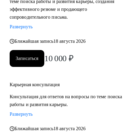
теме поиска работы и развития карьеры, создания
сложные вопросы.
эффективного резюме и продающего
• Анализировать воронку поиска на каждом этапе,
сопроводительного письма.
использовать разные каналы поиска.
Развернуть
Кому могу помочь:
Ближайшая запись
18 августа 2026
Буду полезна специалистам, экспертам, топ-менеджерам
среднего звена
10 000
₽
Записаться
при смене деятельности, перерыве в карьере, в том числе
продолжительный, поиске первой работы в таких сферах
как:
Карьерная консультация
• Административный персонал
• Управление персоналом
Консультация для ответов на вопросы по теме поиска
• Страхование
работы и развития карьеры.
• Продажи / Услуги
Развернуть
• Информационные технологии
Ближайшая запись
18 августа 2026
Мой подход в работе – не делаю за вас, делаю вместе с