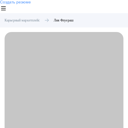
Создать резюме
Карьерный маркетплейс
Лия
Флуераш