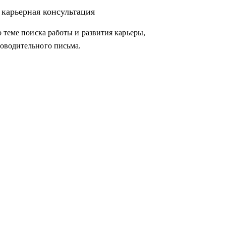
елей в направлениях: Разработка,
 карьерная консультация
и системное администрирование, DevOps,
аналитика
 теме поиска работы и развития карьеры,
оводительного письма.