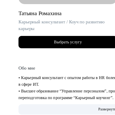
Татьяна Ромахина
Карьерный консультант / Коуч по развитию
карьеры
Выбрать услугу
Обо мне
• Карьерный консультант с опытом работы в HR более 
в сфере ИТ.
• Высшее образование “Управление персоналом”, пр
переподготовка по программе “Карьерный коучинг”.
• За время работы в HR рассмотрела более 6000 резю
Развернут
более 150 человек.