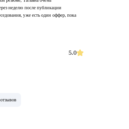
ой резюме, Татьяна очень
ерез неделю после публикации
едования, уже есть один оффер, пока
5.0
 отзывов