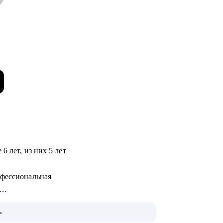
6 лет, из них 5 лет
офессиональная
ме и приняла на работу
ь