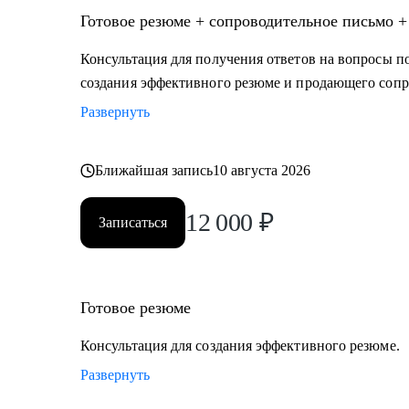
• IT-специалистам от начального уровня до руководит
Готовое резюме + сопроводительное письмо +
Тестирование, Техническая поддержка, Прикладное 
Продуктовый и Проектный менеджмент, Системная 
Консультация для получения ответов на вопросы по
• HR и рекрутерам
создания эффективного резюме и продающего сопр
• Специалистам в продажах и развитии бизнеса
Развернуть
Ближайшая запись
10 августа 2026
12 000
₽
Записаться
Готовое резюме
Консультация для создания эффективного резюме.
Развернуть