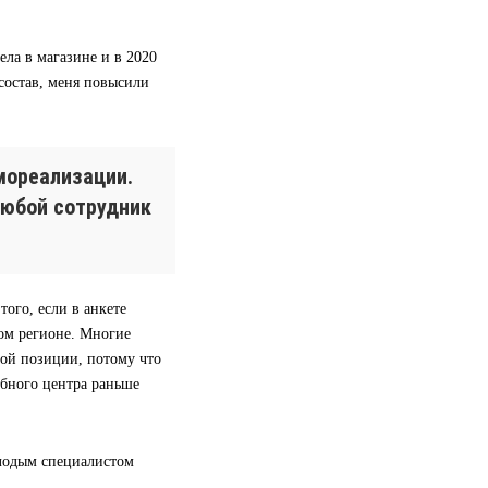
ела в магазине и в 2020
 состав, меня повысили
мореализации.
любой сотрудник
ого, если в анкете
гом регионе. Многие
вой позиции, потому что
ебного центра раньше
олодым специалистом