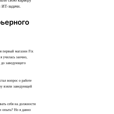
нали свою карьеру
и ИТ-задачи.
рьерного
я первый магазин Fix
я училась заочно,
е до заведующего
стал вопрос о работе
азу взяли заведующей
вать себя на должности
и опыта? Но я давно