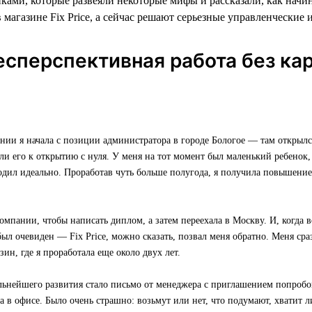
ками, которые развеяли некоторые мифы и рассказали, как начи
 магазине Fix Price, а сейчас решают серьезные управленческие 
есперспективная работа без ка
нии я начала с позиции администратора в городе Бологое — там открылс
или его к открытию с нуля. У меня на тот момент был маленький ребенок, 
одил идеально. Проработав чуть больше полугода, я получила повышени
омпании, чтобы написать диплом, а затем переехала в Москву. И, когда в
был очевиден — Fix Price, можно сказать, позвал меня обратно. Меня ср
зин, где я проработала еще около двух лет.
льнейшего развития стало письмо от менеджера с приглашением попробо
 в офисе. Было очень страшно: возьмут или нет, что подумают, хватит л