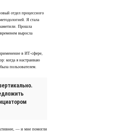
 новый отдел процессного
методологией. Я стала
 заметили. Прошла
 временем выросла
применение в ИТ-сфере,
р: когда я настраиваю
 была пользователем.
вертикально.
редложить
нициатором
ективнее, — и мне помогли