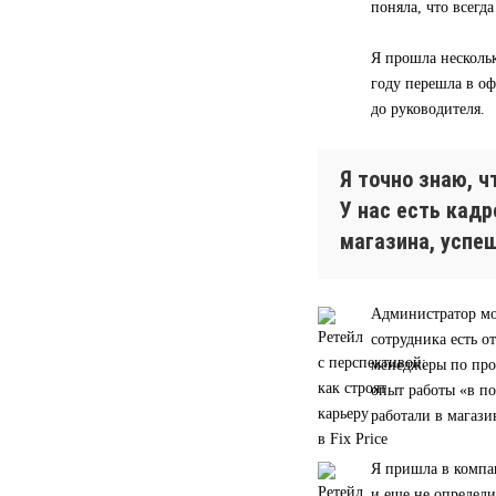
поняла, что всегд
Я прошла нескольк
году перешла в оф
до руководителя.
Я точно знаю, 
У нас есть кад
магазина, успе
Администратор мо
сотрудника есть о
менеджеры по прод
опыт работы «в п
работали в магази
Я пришла в компа
и еще не определи