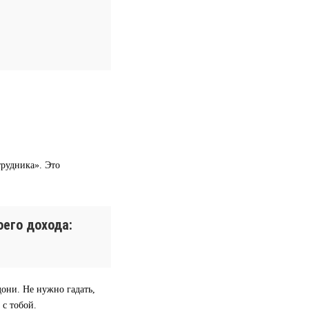
трудника». Это
его дохода:
дони. Не нужно гадать,
 с тобой.