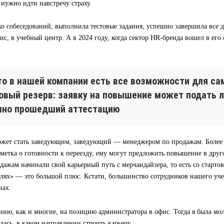
а нужно идти навстречу страху.
о собеседований, выполнила тестовые задания, успешно завершила все д
ис, в учебный центр. А в 2024 году, когда сектор HR-бренда вошел в его
что в нашей компании есть все возможности для са
ровый резерв: заявку на повышение может подать 
шно прошедший аттестацию
жет стать заведующим, заведующий — менеджером по продажам. Более т
тметка о готовности к переезду, ему могут предложить повышение в дру
ажам начинали свой карьерный путь с мерчандайзера, то есть со старто
олях» — это большой плюс. Кстати, большинство сотрудников нашего уч
нах.
нию, как и многие, на позицию администратора в офис. Тогда я была м
лась, в каком направлении строить карьеру.