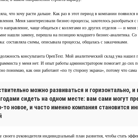
яла, что хочу расти дальше. Как раз в этот период в компании появился
вления. Меня заинтересовали бизнес-процессы, захотелось разобраться с 
то направление, чаще общаться с коллегами из других отделов — и меня
а мне нашли замену, перешла на позицию младшего бизнес-аналитика. Со
ка: составляла схемы, описывала процессы, общалась с заказчиками.
 должность консультанта OpenText. Мой аналитический склад ума нашел 
раммиста у меня нет. И опыт работы администратором помогает до сих по
сно понимаю, как они работают «по ту сторону экрана», потому что сама
ствительно можно развиваться и горизонтально, и 
 годами сидеть на одном месте: вам сами могут п
о-то новое, и часто именно компания становится и
й
у своего руководителя индивидуальный план развития, чтобы стать эфф