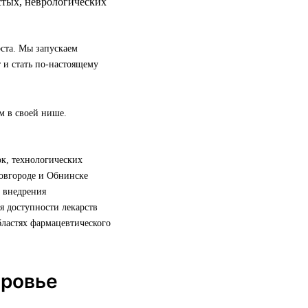
истых, неврологических
ста. Мы запускаем
 и стать по-настоящему
ом в своей нише.
ок, технологических
овгороде и Обнинске
и внедрения
я доступности лекарств
бластях фармацевтического
оровье