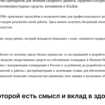
ство препаратов для лечения сахарного диабета, сердечно-сосуд
противопростудных средств, витаминов и БАДов.
М» привлекает масштабом и возможностями для профессионального ро
 видим результаты своей работы. Здесь можно получить бесценный опыт
алистом.
ет, когда проект, который рождается буквально с нуля, становится лидер
отает по полному циклу бизнес-процессов: от исследований и разработ
изводства лекарственных средств на собственных площадках в Нижнем Н
тва с контрактными площадками в России и за рубежом) до разработки 
атегий и работы с дистрибьюторами и аптечными сетями для обеспечени
 масштаб позволяет специалистам применять свои навыки в различных о
которой есть смысл и вклад в зд