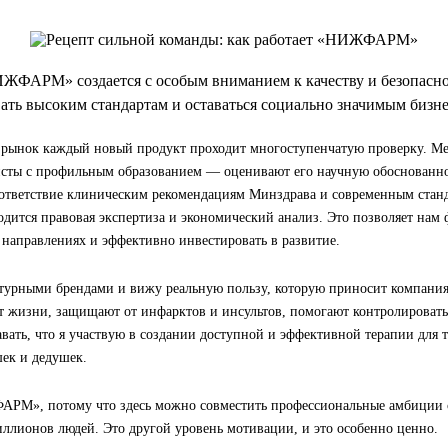
ЖФАРМ» создается с особым вниманием к качеству и безопаснос
ать высоким стандартам и оставаться социально значимым бизне
 рынок каждый новый продукт проходит многоступенчатую проверку. М
сты с профильным образованием — оценивают его научную обоснованно
ответствие клиническим рекомендациям Минздрава и современным станд
дится правовая экспертиза и экономический анализ. Это позволяет нам 
 направлениях и эффективно инвестировать в развитие.
птурными брендами и вижу реальную пользу, которую приносит компания
т жизни, защищают от инфарктов и инсультов, помогают контролировать
вать, что я участвую в создании доступной и эффективной терапии для 
шек и дедушек.
РМ», потому что здесь можно совместить профессиональные амбиции 
ллионов людей. Это другой уровень мотивации, и это особенно ценно.