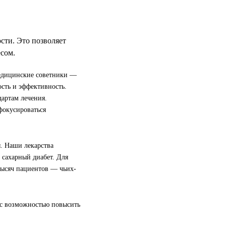
ти. Это позволяет
сом.
едицинские советники —
сть и эффективность.
артам лечения.
фокусироваться
. Наши лекарства
 сахарный диабет. Для
тысяч пациентов — чьих-
с возможностью повысить