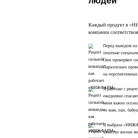
людей
Каждый продукт в «НИ
компании соответствов
Перед выходом на
опытные специали
Они проверяют со
Параллельно прово
на перспективных
Я работаю с реце
ежедневно спасаю
меня важно осозна
то мам, пап, бабу
Я выбрала «НИЖФА
качество жизни ми