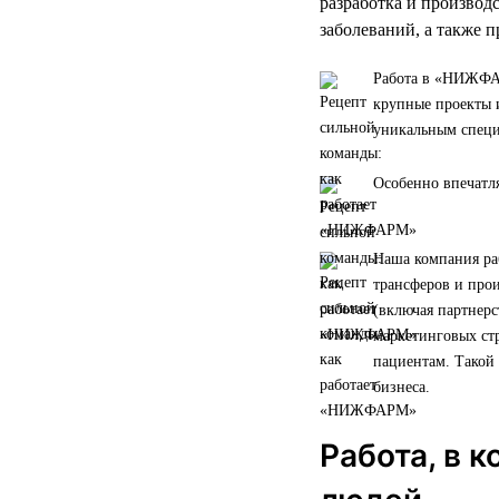
разработка и производ
заболеваний, а также 
Работа в «НИЖФАР
крупные проекты и
уникальным специ
Особенно впечатля
Наша компания раб
трансферов и про
(включая партнерс
маркетинговых стр
пациентам. Такой
бизнеса.
Работа, в 