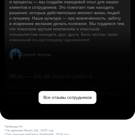
и процессы — мы создаём передовой опыт для наших
клиентов и сотрудников. Это помогает нам находить
решения, которые действительно меняют жизнь людей
к лучшему. Наша культура — про вовлечённость, заботу
и искреннее желание делать полезное. Мы гордимся тем,
что помогаем крутым компаниям и классным
специалистам находить друг друга. Быть частью таких
изменений по‑настоящему вдохновляет.
Сергей Чертов
hh.ru — это не просто работа
Это эмпатичные люди, заслуженные победы и дух
свободы. Мы помогаем миру и создаём лучший сервис
Все отзывы сотрудников
по поиску работы в стране.
Ольга Емельянова
*команда hh
**по данным Dream Job, 2025 год
***по данным рейтинга Similarweb, 2024 год