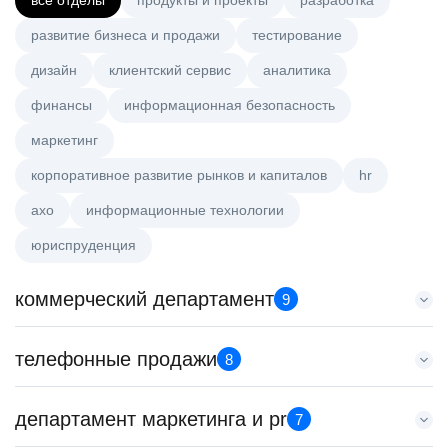
все отделы
продукты и проекты
разработка
развитие бизнеса и продажи
тестирование
дизайн
клиентский сервис
аналитика
финансы
информационная безопасность
маркетинг
корпоративное развитие рынков и капиталов
hr
axo
информационные технологии
юриспруденция
коммерческий департамент
9
Key Account Manager (EdTech)
телефонные продажи
8
HeadHunter::Коммерческий департамент
4 авг. 2026
Старший специалист телемаркетинга
департамент маркетинга и pr
150000 ₽
7
HeadHunter::Телефонные продажи
Санкт-Петербург