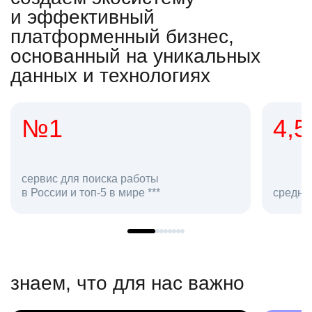
и эффективный
платформенный бизнес,
основанный на уникальных
данных и технологиях
4,5
2
сотр
средняя оценка hh.ru как работодателя **
в hh.
знаем, что для нас важно