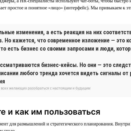
нджеры, а HR-специалисты используют чат-боты, чтобы быстро и
ет простое и понятное «лицо» (интерфейс). Мы привыкаем к эти
льные изменения, а есть реакция на них соответс
в. Но кажется, что современное изложение — это к
то есть бизнес со своими запросами и люди, кото
ассматриваются бизнес-кейсы. Но они — это следст
писании любого тренда хочется видеть сигналы от 
ия
я всех желающих разобраться с настоящим и будущим
е и как им пользоваться
мент для размышлений и стратегического планирования. Внутри
м столе.