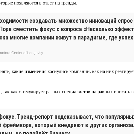
торые появляются в ответ на тренды.
бходимости создавать множество инноваций спрос
 Пора сместить фокус с вопроса «Насколько эффек
ка многие компании живут в парадигме, где успех
nford Center of Longevity
нять, какие изменения коснулись компании, как на них реагиру
, так как стимулирует разных специалистов на равных описать в
фокус. Тренд-репорт подсказывает, что популярн
 фреймворк, который внедряют в других организаци
елым, но подойдёт бизнесу