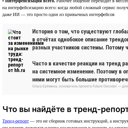
•
Интерфейсизация всего.
Рабочее общение переходит в мессе
на интерфейсизацию всего: когда любой сложный сервис получа
даже ИИ — это просто один из привычных интерфейсов
История о том, что существуют глоба
в отчётах однобокое описание трендо
разных участников системы. Потому ч
Часто в качестве реакции на тренд р
на системное изменение. Поэтому в о
ними могут быть большие противореч
Ольга Ерёмина, основатель проекта Future Decoder — дл
Что вы найдёте в тренд-репорт
Тренд-репорт
— это не сборник готовых инструкций, а инстру
им изучить результат нашего исследования и оценить на кругло