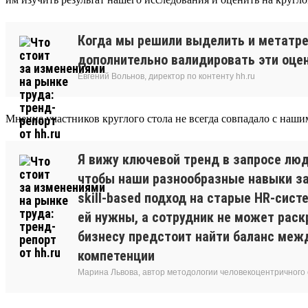
Когда мы решили выделить и метатре
дополнительно валидировать эти оцен
Евгений Вольнов, директор по контенту hh.ru
Мнение участников круглого стола не всегда совпадало с наши
Я вижу ключевой тренд в запросе люд
чтобы наши разнообразные навыки зам
skill-based подход на старые HR-сис
ей нужны, а сотрудник не может раск
бизнесу предстоит найти баланс межд
компетенции
Марина Львова, автор методологии человекоцентричного