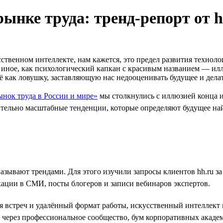
рынке труда: тренд-репорт от h
твенном интеллекте, нам кажется, это предел развития техноло
то иное, как психологический капкан с красивым названием — 
ё как ловушку, заставляющую нас недооценивать будущее и дел
ынок труда в России и мире»
мы столкнулись с иллюзией конца и
ительно масштабные тенденции, которые определяют будущее на
называют трендами. Для этого изучили запросы клиентов hh.ru 
кации в СМИ, посты блогеров и записи вебинаров экспертов.
ля встреч и удалённый формат работы, искусственный интеллек
через профессиональное сообщество, бум корпоративных академ