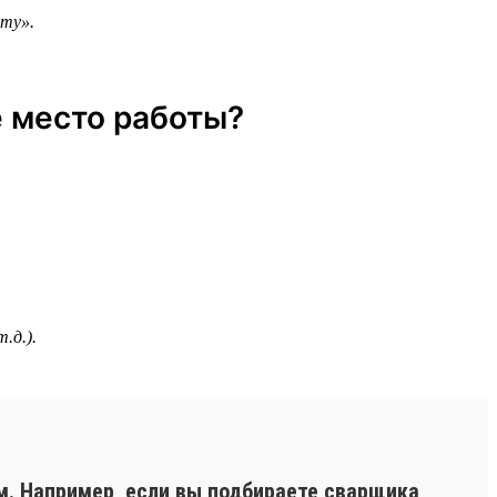
оту».
е место работы?
.д.).
м. Например, если вы подбираете сварщика,