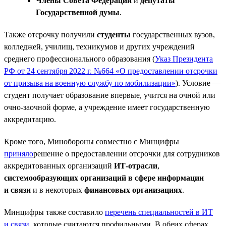
Члены Совета Федерации
и
депутаты
Государственной думы
.
Также отсрочку получили
студенты
государственных вузов,
колледжей, училищ, техникумов и других учреждений
среднего профессионального образования (
Указ Президента
РФ от 24 сентября 2022 г. №664 «О предоставлении отсрочки
от призыва на военную службу по мобилизации»
). Условие —
студент получает образование впервые, учится на очной или
очно-заочной форме, а учреждение имеет государственную
аккредитацию.
Кроме того, Минобороны совместно с Минцифры
приняло
решение о предоставлении отсрочки для сотрудников
аккредитованных организаций
ИТ-отрасли
,
системообразующих организаций в сфере информации
и связи
и в некоторых
финансовых организациях
.
Минцифры также составило
перечень специальностей в ИТ
и связи
, которые считаются профильными. В обеих сферах