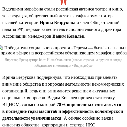
Ведущими марафона стали российская актриса театра и кино,
телеведущая, общественный деятель, тифлокомментатор
высшей категории
Ирина Безрукова
и член Общественной
палаты РФ, первый заместитель исполнительного директора
Ассоциации менеджеров
Вадим Ковалёв
.
Директор Бренд-центра hh.ru Нина Осовицкая (вторая справа) на вручении наград
победителям в номинации «Вирус добра»
Ирина Безрукова подчеркнула, что необходимо привлекать
внимание общества к вопросам деятельности некоммерческих
организаций, ведь они занимаются решением актуальных
социальных вопросов. Вадим Ковалев привел статистику
ВЦИОМ, согласно которой
78% опрошенных считают, что
в последние годы масштаб и эффективность волонтёрской
деятельности увеличивается
. А сейчас особенно важна
синергия общества, корпораций и сектора НКО.