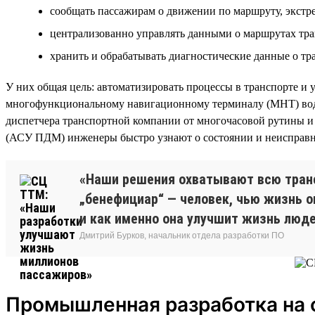
сообщать пассажирам о движении по маршруту, экстре
централизованно управлять данными о маршрутах тран
хранить и обрабатывать диагностические данные о т
У них общая цель: автоматизировать процессы в транспорте и 
многофункциональному навигационному терминалу (МНТ) води
диспетчера транспортной компании от многочасовой рутины и
(АСУ ПДМ) инженеры быстро узнают о состоянии и неисправно
«Наши решения охватывают всю транс
„бенефициар“ — человек, чью жизнь он
и как именно она улучшит жизнь люде
Дмитрий Бурков, начальник отдела разработки ПО
Промышленная разработка на 