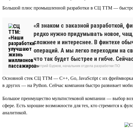
Большой плюс промышленной разработки в СЦ ТТМ — быстрое
«Я знаком с заказной разработкой, фи
редко нужно придумывать новое, чащ
сложнее и интереснее. В финтехе обы
операций. А мы легко переходим на св
что так будет быстрее и гибче. Сейча
Дмитрий Бурков, начальник отдела разработки ПО
Основной стек СЦ ТТМ — C++, Go, JavaScript с их фреймворкам
в других — на Python. Сейчас компания быстро развивает моби
Большое преимущество мультистековой компании — выбор возм
сфере. Есть хорошие возможности для тех, кто стремится к фул
аналитикой.