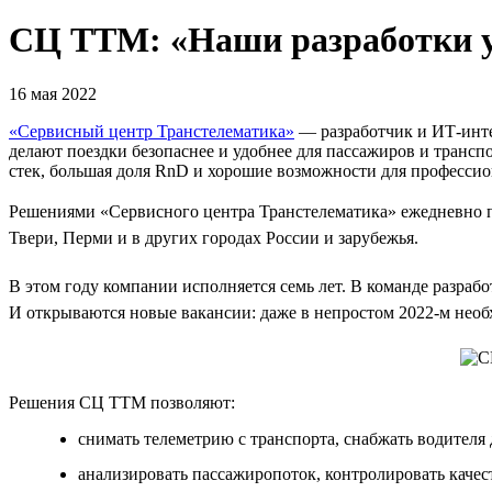
СЦ ТТМ: «Наши разработки 
16 мая 2022
«Сервисный центр Транстелематика»
— разработчик и ИТ-инте
делают поездки безопаснее и удобнее для пассажиров и тран
стек, большая доля RnD и хорошие возможности для профессио
Решениями «Сервисного центра Транстелематика» ежедневно по
Твери, Перми и в других городах России и зарубежья.
В этом году компании исполняется семь лет. В команде разраб
И открываются новые вакансии: даже в непростом 2022-м нео
Решения СЦ ТТМ позволяют:
снимать телеметрию с транспорта, снабжать водителя 
анализировать пассажиропоток, контролировать качест