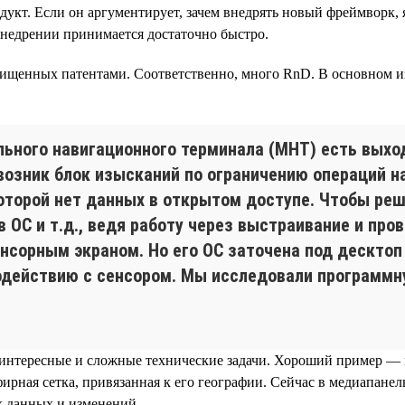
кт. Если он аргументирует, зачем внедрять новый фреймворк, я
внедрении принимается достаточно быстро.
щищенных патентами. Соответственно, много RnD. В основном 
ьного навигационного терминала (МНТ) есть выход
 возник блок изысканий по ограничению операций 
которой нет данных в открытом доступе. Чтобы ре
 ОС и т.д., ведя работу через выстраивание и пров
нсорным экраном. Но его ОС заточена под десктоп
одействию с сенсором. Мы исследовали программну
 интересные и сложные технические задачи. Хороший пример —
фирная сетка, привязанная к его географии. Сейчас в медиапанел
х данных и изменений.