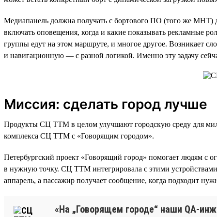
Медиапанель должна получать с бортового ПО (того же МНТ) да
включать оповещения, когда и какие показывать рекламные ро
группы едут на этом маршруте, и многое другое. Возникает сл
и навигационную — с разной логикой. Именно эту задачу сей
Миссия: сделать город лучше
Продукты СЦ ТТМ в целом улучшают городскую среду для милл
комплекса СЦ ТТМ с «Говорящим городом».
Петербургский проект «Говорящий город» помогает людям с о
в нужную точку. СЦ ТТМ интегрировала с этими устройствами 
аппарель, а пассажир получает сообщение, когда подходит нуж
«На „Говорящем городе“ наши QA-инж