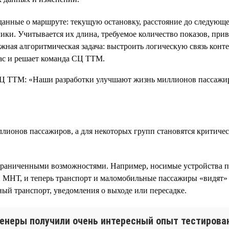
нные о маршруте: текущую остановку, расстояние до следующей,
лики. Учитывается их длина, требуемое количество показов, при
ожная алгоритмическая задача: выстроить логическую связь кон
час и решает команда СЦ ТТМ.
ионов пассажиров, а для некоторых групп становятся критиче
граниченными возможностями. Например, носимые устройства по
МНТ, и теперь транспорт и маломобильные пассажиры «видят» др
ный транспорт, уведомления о выходе или пересадке.
енеры получили очень интересный опыт тестирован