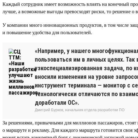
Каждый сотрудник имеет возможность влиять на конечный проду
лучше, а возможные выгоды превосходят риски, то решение о 
У компании много инновационных продуктов, в том числе за
и повышение удобства для пользователей.
«Например, у нашего многофункционал
пользоваться им в личных целях. Так
узкоспециализированная задача, по 
вносили изменения на уровне запросов
инструмент терминала — монитор с се
технологически отличаются по взаим
доработали ОС».
Дмитрий Бурков, начальник отдела разработки ПО
За решениями, привычными для миллионов пассажиров, стоят
о маршруте и рекламу. Для каждого маршрута готовится своя э
может встать конкретный борт с динамической загрузкой новы