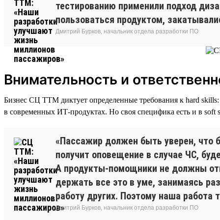
тестированию применили подход дизай
пользоваться продуктом, закатывалис
Дмитрий Бурков, начальник отдела разработки ПО
Внимательность и ответственн
Бизнес СЦ ТТМ диктует определенные требования к hard skill
в современных ИТ-продуктах. Но своя специфика есть и в soft s
«Пассажир должен быть уверен, что б
получит оповещение в случае ЧС, бу
А продукты-помощники не должны отв
держать все это в уме, занимаясь ра
работу других. Поэтому наша работа 
Дмитрий Бурков, начальник отдела разработки ПО