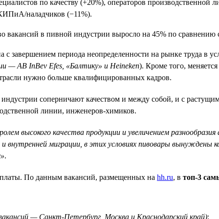
ециалистов по качеству (+20%), операторов производственной л
 КИПиА/наладчиков (−11%).
а с завершением периода неопределенности на рынке труда в у
 — AB InBev Efes, «Балтику» и Heineken
). Кроме того, меняет
отрасли нужно больше квалифицированных кадров.
 индустрии соперничают качеством и между собой, и с растущ
зводственной линии, инженеров-химиков.
лем высокого качества продукции и увеличением разнообразия
 и внутренней миграции, в этих условиях пивовары вынуждены к
м»
.
рплаты. По данным вакансий, размещенных на
hh.ru
, в
топ-3 са
я вакансий — Санкт-Петербург, Москва и Краснодарский край)
;