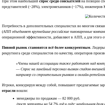
При этом наибольший
спрос среди соискателей
на позиции сп
представителей (−28%), электромехаников (−17%), инженеров
Потребность в дополнительных специалистах во многом связан
(
АПП объединяет крупнейшие российские пивоваренные компании
операционной эффективности, добавляют в АПП, а для этого 
Пивной рынок становится всё более конкурентным
. Лидеры
рекрутинга среди специалистов по качеству, операторов прои
«Члены нашей ассоциации также работают над контро
—
Спрос на линейный персонал вызван спадом внешней
например со строительным рынком и онлайн-ретейло
Игроки, конкурируя между собой, повышают предлагаемые за
отрасли
вошли:
менеджеры по продажам — 82 000 руб.
(рост зарплаты на 54,7% год к году; наибольшая дол