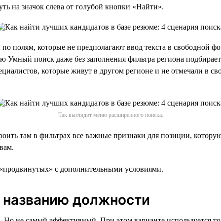
ть на значок слева от голубой кнопки «Найти».
о полям, которые не предполагают ввод текста в свободной фо
анию Умный поиск даже без заполнения фильтра региона подбирае
ециалистов, которые живут в другом регионе и не отмечали в св
Так выглядит меню расширенного поиска.
ить там в фильтрах все важные признаки для позиции, которую в
вам.
о «продвинутых» с дополнительными условиями.
о названию должности
 Но не самый эффективный. При этом варианте используется тол