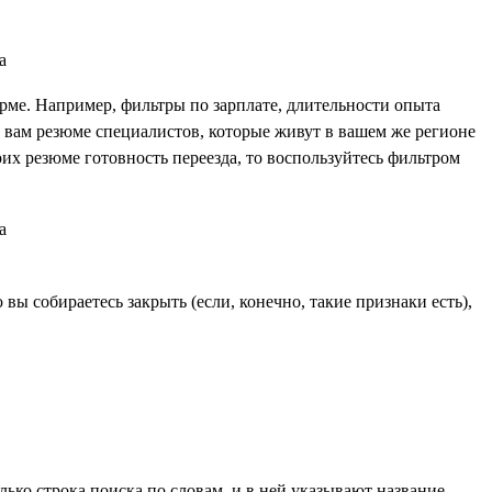
рме. Например, фильтры по зарплате, длительности опыта
т вам резюме специалистов, которые живут в вашем же регионе
оих резюме готовность переезда, то воспользуйтесь фильтром
ы собираетесь закрыть (если, конечно, такие признаки есть),
ько строка поиска по словам, и в ней указывают название