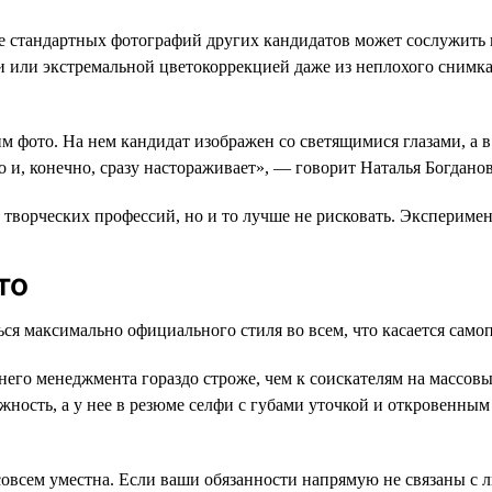
е стандартных фотографий других кандидатов может сослужить 
 или экстремальной цветокоррекцией даже из неплохого снимка
м фото. На нем кандидат изображен со светящимися глазами, а в
о и, конечно, сразу настораживает», — говорит Наталья Богданов
 творческих профессий, но и то лучше не рисковать. Экспериме
то
ся максимально официального стиля во всем, что касается само
его менеджмента гораздо строже, чем к соискателям на массовы
ность, а у нее в резюме селфи с губами уточкой и откровенным
совсем уместна. Если ваши обязанности напрямую не связаны с 