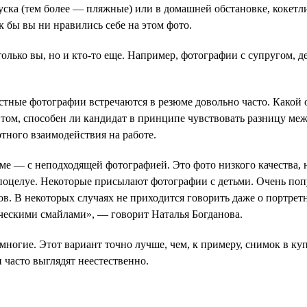
ска (тем более — пляжные) или в домашней обстановке, кокет
к бы вы ни нравились себе на этом фото.
лько вы, но и кто-то еще. Например, фотографии с супругом, д
стные фотографии встречаются в резюме довольно часто. Какой 
 том, способен ли кандидат в принципе чувствовать разницу м
ртного взаимодействия на работе.
е — с неподходящей фотографией. Это фото низкого качества, 
поцелуе. Некоторые присылают фотографии с детьми. Очень поп
ов. В некоторых случаях не приходится говорить даже о портр
ическими смайлами», — говорит Наталья Богданова.
многие. Этот вариант точно лучше, чем, к примеру, снимок в ку
 часто выглядят неестественно.