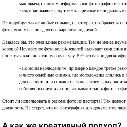
макияжем, слишком неформальные фотографии из отпу
«как я занимаюсь спортом» для резюме не подходят, ка
Не подойдут также любые снимки, на которых изображены не то
фото, если у вас нет другого варианта под рукой.
Казалось бы, это очевидные рекомендации. Тем не менее неуме
хорошо? Неуместное фото волей-неволей вызывает сомнения в
вписаться в корпоративную культуру. Всё это важно для комфо
«По моим наблюдениям, примерно каждое третье резюм
и чисто семейные снимки, где молодожены слились в 
для паспорта или снимки на фоне алкогольных напитк
собственных рук или ног, закрывают часть фото граф
Стоит ли использовать в резюме фото из паспорта? Так делают 
должность. Не секрет, что на фотографиях для документов люди
А как же креативный подход?