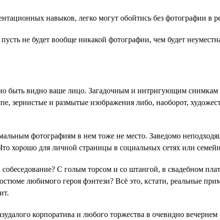
нтационных навыков, легко могут обойтись без фотографии в р
пусть не будет вообще никакой фотографии, чем будет неуместна
но быть видно ваше лицо. Загадочным и интригующим снимкам в
япе, зернистые и размытые изображения либо, наоборот, художе
мальным фотографиям в нем тоже не место. Заведомо неподходящ
Что хорошо для личной страницы в социальных сетях или семейн
на собеседование? С голым торсом и со штангой, в свадебном пла
костюме любимого героя фэнтези? Всё это, кстати, реальные при
ит.
зудалого корпоратива и любого торжества в очевидно вечернем н