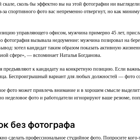
й скале, сколь бы эффектно вы на этой фотографии ни выгляде
из-за спортивного фото вас непременно отвергнут, но как мини
озицию управляющего офисом, мужчина примерно 45 лет, присл
о фотография вызывала недоумение: мужчина позировал на берег
 вывод: хотел кандидат таким образом показать активную жизне
ьной сфере», — вспоминает Наталья Богданова.
я предъявляют к кандидату на конкретную позицию. Если важны
лица. Беспроигрышный вариант для любых должностей — фото 
ое фото может привлечь внимание и в хорошем смысле выделить в
вно неделовое фото и работодатели игнорируют ваше резюме, по
ок без фотографа
жно сделать профессиональное студийное фото. Попросите кого-т