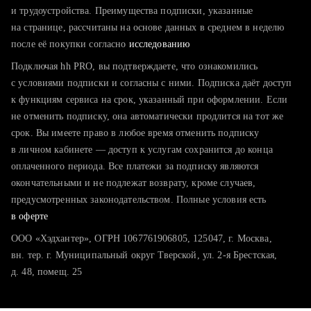
тратите много времени на поиск и вручную поднимаете
и трудоустройства. Преимущества подписки, указанные
резюме
на странице, рассчитаны на основе данных в среднем в неделю
после её покупки согласно
хотите сравнить себя с конкурентами и оценить шансы
исследованию
Подключая hh PRO, вы подтверждаете, что ознакомились
с условиями подписки и согласны с ними. Подписка даёт доступ
к функциям сервиса на срок, указанный при оформлении. Если
не отменить подписку, она автоматически продлится на тот же
срок. Вы имеете право в любое время отменить подписку
в личном кабинете — доступ к услугам сохранится до конца
оплаченного периода. Все платежи за подписку являются
окончательными и не подлежат возврату, кроме случаев,
предусмотренных законодательством. Полные условия есть
в оферте
ООО «Хэдхантер», ОГРН 1067761906805, 125047, г. Москва,
вн. тер. г. Муниципальный округ Тверской, ул. 2-я Брестская,
д. 48, помещ. 25